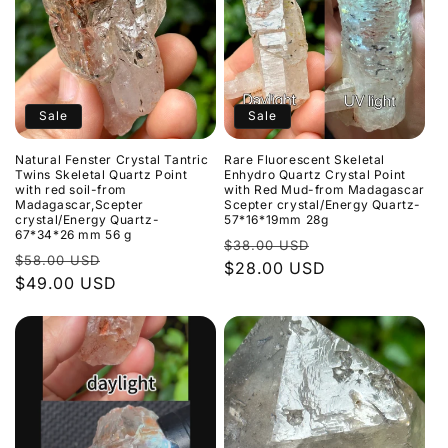
Sale
Sale
Natural Fenster Crystal Tantric
Rare Fluorescent Skeletal
Twins Skeletal Quartz Point
Enhydro Quartz Crystal Point
with red soil-from
with Red Mud-from Madagascar
Madagascar,Scepter
Scepter crystal/Energy Quartz-
crystal/Energy Quartz-
57*16*19mm 28g
67*34*26 mm 56 g
Normaler
Verkaufspreis
$38.00 USD
Normaler
Verkaufspreis
$58.00 USD
Preis
$28.00 USD
Preis
$49.00 USD