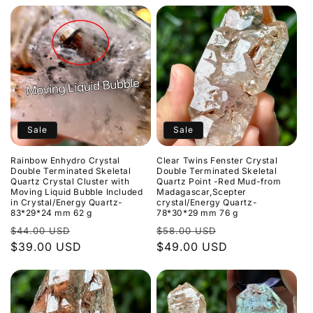
Sale
Sale
Rainbow Enhydro Crystal
Clear Twins Fenster Crystal
Double Terminated Skeletal
Double Terminated Skeletal
Quartz Crystal Cluster with
Quartz Point -Red Mud-from
Moving Liquid Bubble Included
Madagascar,Scepter
in Crystal/Energy Quartz-
crystal/Energy Quartz-
83*29*24 mm 62 g
78*30*29 mm 76 g
Normaler
Verkaufspreis
Normaler
Verkaufspreis
$44.00 USD
$58.00 USD
Preis
$39.00 USD
Preis
$49.00 USD