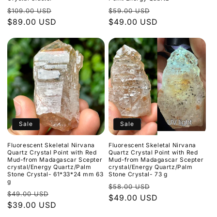
Normaler
Verkaufspreis
Normaler
Verkaufspreis
$109.00 USD
$59.00 USD
Preis
$89.00 USD
Preis
$49.00 USD
Sale
Sale
Fluorescent Skeletal Nirvana
Fluorescent Skeletal Nirvana
Quartz Crystal Point with Red
Quartz Crystal Point with Red
Mud-from Madagascar Scepter
Mud-from Madagascar Scepter
crystal/Energy Quartz/Palm
crystal/Energy Quartz/Palm
Stone Crystal- 61*33*24 mm 63
Stone Crystal- 73 g
g
Normaler
Verkaufspreis
$58.00 USD
Normaler
Verkaufspreis
$49.00 USD
Preis
$49.00 USD
Preis
$39.00 USD