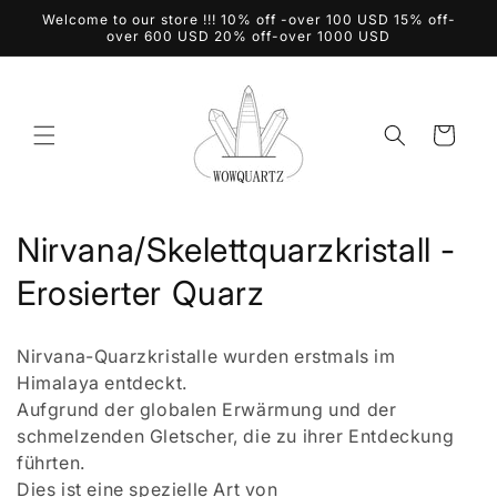
Direkt
Welcome to our store !!! 10% off -over 100 USD 15% off-
zum
over 600 USD 20% off-over 1000 USD
Inhalt
Warenkorb
K
Nirvana/Skelettquarzkristall -
a
Erosierter Quarz
t
Nirvana-Quarzkristalle wurden erstmals im
e
Himalaya entdeckt.
Aufgrund der globalen Erwärmung und der
g
schmelzenden Gletscher, die zu ihrer Entdeckung
o
führten.
Dies ist eine spezielle Art von