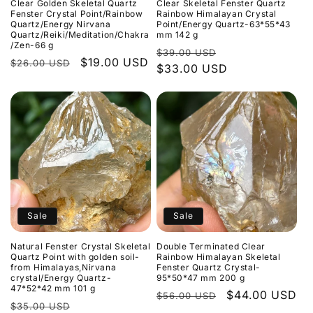
Clear Golden Skeletal Quartz
Clear Skeletal Fenster Quartz
Fenster Crystal Point/Rainbow
Rainbow Himalayan Crystal
Quartz/Energy Nirvana
Point/Energy Quartz-63*55*43
Quartz/Reiki/Meditation/Chakra
mm 142 g
/Zen-66 g
Normaler
Verkaufspreis
$39.00 USD
Normaler
Verkaufspreis
$19.00 USD
$26.00 USD
Preis
$33.00 USD
Preis
Sale
Sale
Natural Fenster Crystal Skeletal
Double Terminated Clear
Quartz Point with golden soil-
Rainbow Himalayan Skeletal
from Himalayas,Nirvana
Fenster Quartz Crystal-
crystal/Energy Quartz-
95*50*47 mm 200 g
47*52*42 mm 101 g
Normaler
Verkaufspreis
$44.00 USD
$56.00 USD
Normaler
Verkaufspreis
$35.00 USD
Preis