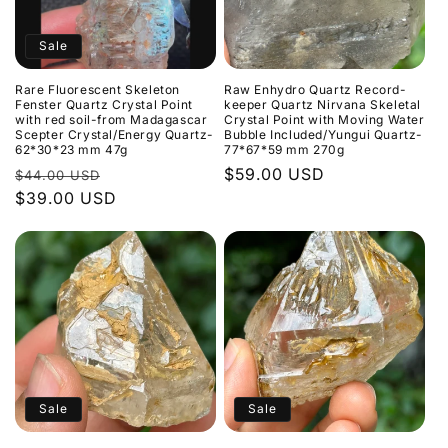
Sale
Rare Fluorescent Skeleton
Raw Enhydro Quartz Record-
Fenster Quartz Crystal Point
keeper Quartz Nirvana Skeletal
with red soil-from Madagascar
Crystal Point with Moving Water
Scepter Crystal/Energy Quartz-
Bubble Included/Yungui Quartz-
62*30*23 mm 47g
77*67*59 mm 270g
Normaler
Verkaufspreis
Normaler
$59.00 USD
$44.00 USD
Preis
$39.00 USD
Preis
Sale
Sale