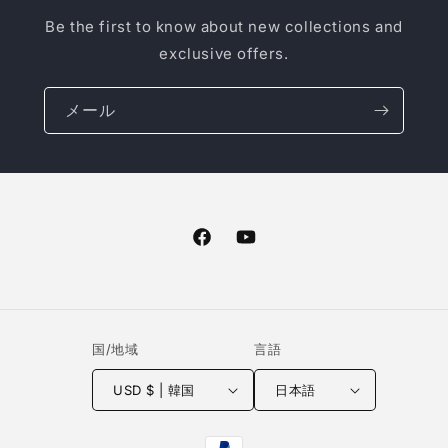
Be the first to know about new collections and
exclusive offers.
メール
Facebook
YouTube
国/地域
言語
USD $ | 韓国
日本語
決