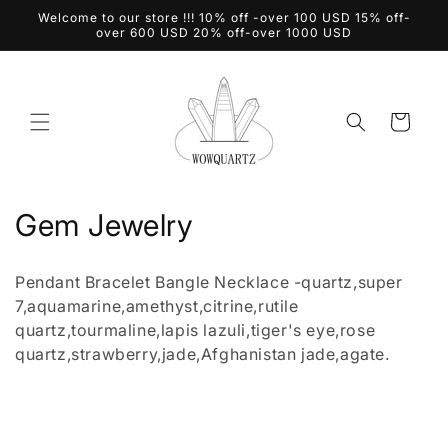
Vai
Welcome to our store !!! 10% off -over 100 USD 15% off-
direttamente
over 600 USD 20% off-over 1000 USD
ai contenuti
Carrello
C
Gem Jewelry
o
Pendant Bracelet Bangle Necklace -quartz,super
l
7,
aquamarine,amethyst,citrine,rutile
quartz,tourmaline,lapis lazuli,tiger's eye,rose
l
quartz,strawberry,jade,Afghanistan jade,agate.
e
z