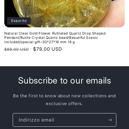
Esaurito
Natural Clear Gold Flower Rutilated Quartz Drop Shaped
Pendant/Rutile Crystal Quartz bead/Beautiful Scenic
included/special gift-30*27*16 mm 18 g
Prezzo
Prezzo
$79.00 USD
$89.00 USD
di
scontato
listino
Subscribe to our emails
Be the first to know about new collections and
exclusive offers.
Indirizzo email